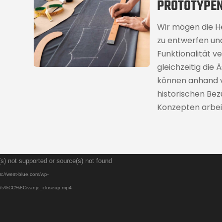
PROTOTYPE
Wir mögen die H
zu entwerfen und 
Funktionalität v
gleichzeitig die 
können anhand vo
historischen Be
Konzepten arbei
Video-
s) not supported or source(s) not found
Player
s://west-blue.com/wp-
09/s%CC%8Civanje_closeup.mp4