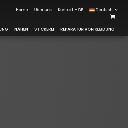
Home
Über uns
Kontakt – DE
Deutsch
DUNG
NÄHEN
STICKEREI
REPARATUR VON KLEIDUNG
Unsere Vorteile
R
Maßgeschneidert
Kleidung und alle anderen Produkte
werden gemäß den Bedürfnissen,