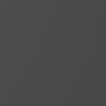
Anforderungen oder Standards
hergestellt, die in der Branche
erforderlich sind.
R
Anpassbarkeit
Wir bieten die Möglichkeit der
Bestickung und Anpassung von
Farben, Materialien und anderem
Zubehör nach Bedarf und
Vereinbarung.
R
Kenntnisse und Erfahrungen
langjährige Erfahrung und
Familientradition im Bereich der
Herstellung von Schutzkleidung