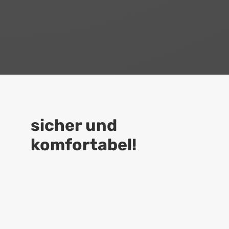
sicher und
komfortabel!
9
Slowenische Qualität
Alle Kleidungsstücke sind Teil
unserer eigenen
Familienproduktion, Kenntnisse und