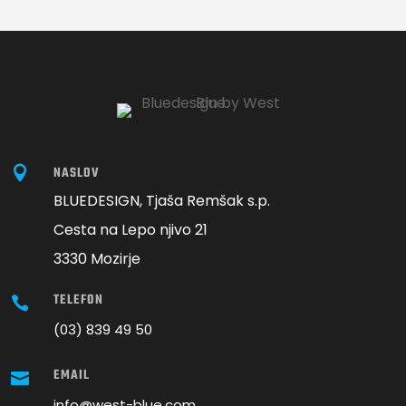

NASLOV
BLUEDESIGN, Tjaša Remšak s.p.
Cesta na Lepo njivo 21
3330 Mozirje
TELEFON

(03) 839 49 50
EMAIL

info@west-blue.com