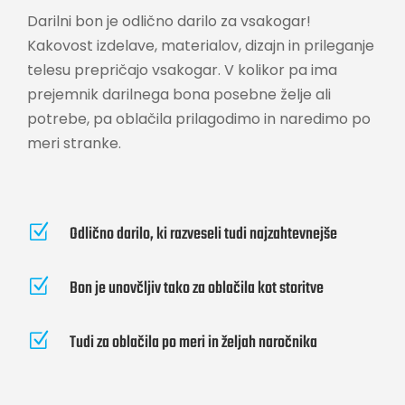
Darilni bon je odlično darilo za vsakogar!
Kakovost izdelave, materialov, dizajn in prileganje
telesu prepričajo vsakogar. V kolikor pa ima
prejemnik darilnega bona posebne želje ali
potrebe, pa oblačila prilagodimo in naredimo po
meri stranke.
Z
Odlično darilo, ki razveseli tudi najzahtevnejše
Z
Bon je unovčljiv tako za oblačila kot storitve
Z
Tudi za oblačila po meri in željah naročnika