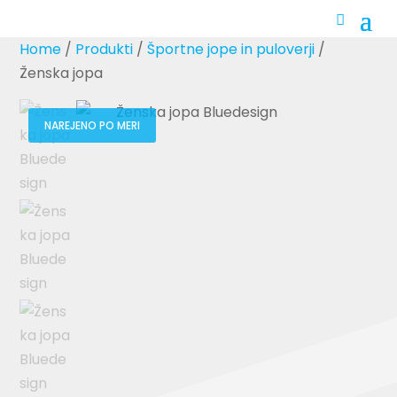
Home
/
Produkti
/
Športne jope in puloverji
/
Ženska jopa
NAREJENO PO MERI