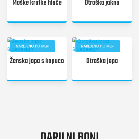
Moške kratke hlače
Otroška jakna
NAREJENO PO MERI
NAREJENO PO MERI
Ženska jopa s kapuco
Otroška jopa
DARILNI BONI