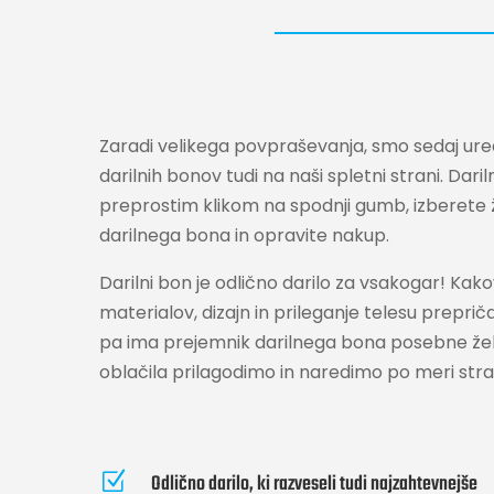
Zaradi velikega povpraševanja, smo sedaj ure
darilnih bonov tudi na naši spletni strani. Dari
preprostim klikom na spodnji gumb, izberete
darilnega bona in opravite nakup.
Darilni bon je odlično darilo za vsakogar! Kako
materialov, dizajn in prileganje telesu preprič
pa ima prejemnik darilnega bona posebne želj
oblačila prilagodimo in naredimo po meri str
Z
Odlično darilo, ki razveseli tudi najzahtevnejše