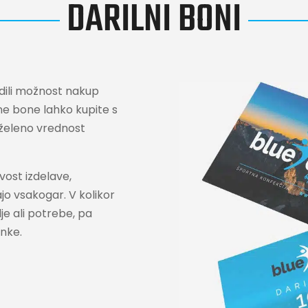
DARILNI BONI
dili možnost nakup
lne bone lahko kupite s
 želeno vrednost
vost izdelave,
ajo vsakogar. V kolikor
e ali potrebe, pa
anke.