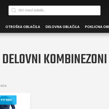
Products
search
OTROŠKA OBLAČILA
DELOVNA OBLAČILA
POKLICNA OB
DELOVNI KOMBINEZONI
tata
 PO MERI