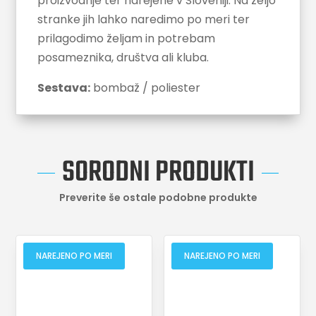
proizvodnje ter narejene v Sloveniji. Na željo
stranke jih lahko naredimo po meri ter
prilagodimo željam in potrebam
posameznika, društva ali kluba.
Sestava:
bombaž / poliester
SORODNI PRODUKTI
Preverite še ostale podobne produkte
NAREJENO PO MERI
NAREJENO PO MERI