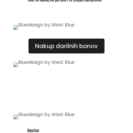
Tudi za oblačila po meri in željah naročnika
Nakup darilnih bonov
Naslov